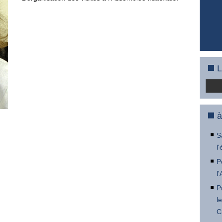
L
à
S
l
P
l
P
l
C