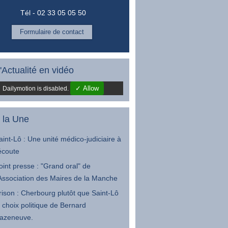
Tél - 02 33 05 05 50
Formulaire de contact
'Actualité en vidéo
✓ Allow
Dailymotion is disabled.
 la Une
aint-Lô : Une unité médico-judiciaire à
'écoute
oint presse : "Grand oral" de
'Association des Maires de la Manche
rison : Cherbourg plutôt que Saint-Lô
e choix politique de Bernard
azeneuve.